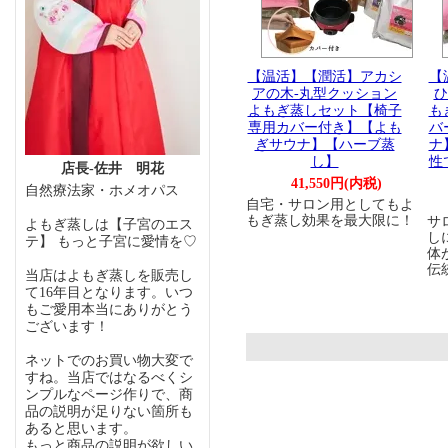
【温活】【潤活】アカシ
【
アの木-丸型クッション
ひ
よもぎ蒸しセット【椅子
も
専用カバー付き】【よも
バ
ぎサウナ】【ハーブ蒸
ナ
し】
性
店長-佐井 明花
41,550円(内税)
自然療法家・ホメオパス
自宅・サロン用としてもよ
もぎ蒸し効果を最大限に！
サ
よもぎ蒸しは【子宮のエス
し
テ】 もっと子宮に愛情を♡
体
伝
当店はよもぎ蒸しを販売し
て16年目となります。いつ
もご愛用本当にありがとう
ございます！
ネットでのお買い物大変で
すね。当店ではなるべくシ
ンプルなページ作りで、商
品の説明が足りない箇所も
あると思います。
もっと商品の説明が欲しい