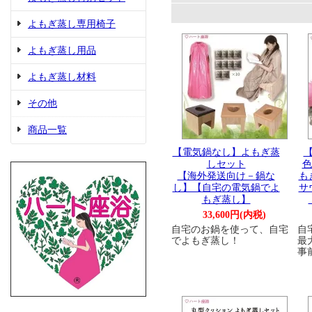
よもぎ蒸し専用椅子
よもぎ蒸し用品
よもぎ蒸し材料
その他
商品一覧
【電気鍋なし】よもぎ蒸
しセット
色
【海外発送向け－鍋な
も
し】【自宅の電気鍋でよ
サ
もぎ蒸し】
33,600円(内税)
自宅のお鍋を使って、自宅
自
でよもぎ蒸し！
最
事