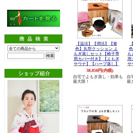
【温活】【潤活】【黄
色】丸型クッション よ
色
もぎ蒸しセット【椅子専
も
用カバー付き】【よもぎ
用
サウナ】【ハーブ蒸し】
サ
38,850円(内税)
自宅でよもぎ蒸し・効果も
自
最大限！
最