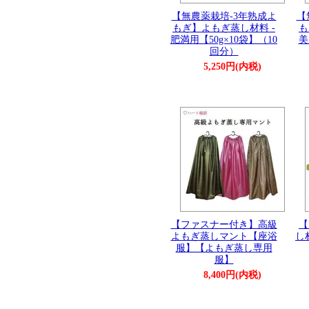
【無農薬栽培-3年熟成よ
【
もぎ】よもぎ蒸し材料 -
も
肥満用【50g×10袋】（10
美
回分）
5,250円(内税)
【ファスナー付き】高級
【
よもぎ蒸しマント【座浴
し
服】【よもぎ蒸し専用
服】
8,400円(内税)