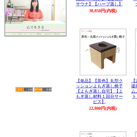
サウナ】【ハーブ蒸し】
38,850円(内税)
【単品】【茶色】丸型ク
【
ッションよもぎ蒸し椅子
援
【よもぎ蒸し自宅】【よ
ム
もぎ蒸し材料１回分サー
ト
ビス】
22,800円(内税)