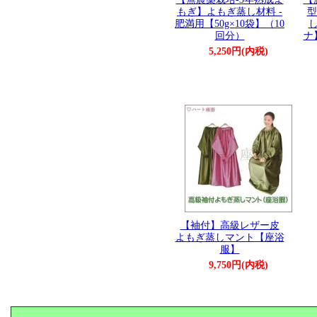
もぎ】よもぎ蒸し材料 -
型
肥満用【50g×10袋】（10
回分）
ナ
5,250円(内税)
【袖付】高級レザー皮
よもぎ蒸しマント【座浴
服】
9,750円(内税)