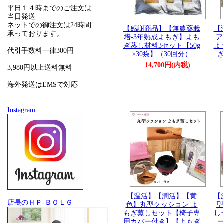
平日１４時までのご注文は
当日発送
ネットでの御注文は24時間
【感謝商品】【無農薬栽
【
承っております。
培-3年熟成よもぎ】よも
ア
ぎ蒸し材料3セット【50g
よ
代引手数料一律300円
×30袋】（30回分）
14,700円(内税)
3,980円以上送料無料
海外発送はEMSで対応
Instagram
【温活】【潤活】【黄
【
店長のＨＰ-ＢＯＬＧ
色】丸型クッション よ
型
もぎ蒸しセット【椅子専
し
用カバー付き】【よもぎ