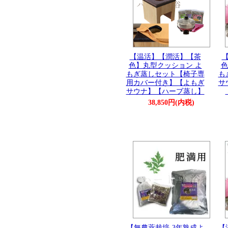
【温活】【潤活】【茶
色】丸型クッション よ
色
もぎ蒸しセット【椅子専
も
用カバー付き】【よもぎ
サ
サウナ】【ハーブ蒸し】
38,850円(内税)
【無農薬栽培-3年熟成よ
【