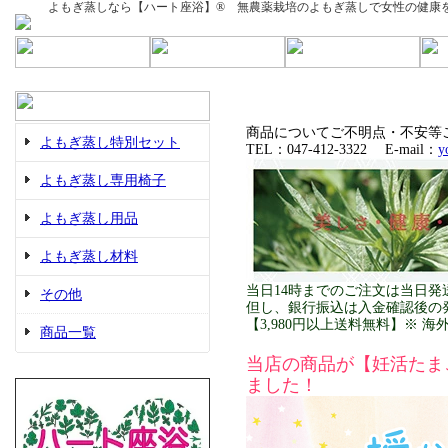
よもぎ蒸しなら【ハート座浴】®︎ 無農薬栽培のよもぎ蒸しで女性の健
商品についてご不明点・不安等
よもぎ蒸し特別セット
TEL：047-412-3322 E-mail：
y
よもぎ蒸し専用椅子
よもぎ蒸し用品
よもぎ蒸し材料
当日14時までのご注文は当日
その他
但し、銀行振込は入金確認後の
【3,980円以上送料無料】※ 
商品一覧
当店の商品が【妊活たま
ました！