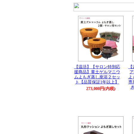
【温活】【サロン特別応
【
援商品】黄土ゲルマニウ
ア
ムよもぎ蒸し座浴２セッ
よ
ト【品質保証1年以上】
専
273,000円(内税)