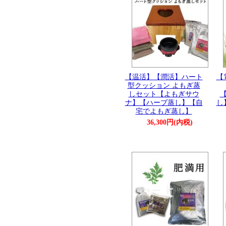
【温活】【潤活】ハート
【
型クッション よもぎ蒸
しセット【よもぎサウ
ナ】【ハーブ蒸し】【自
し
宅でよもぎ蒸し】
36,300円(内税)