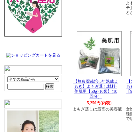
よ
テ
と
【無農薬栽培-3年熟成よ
【
もぎ】よもぎ蒸し材料-
も
美肌用【50g×10袋】(10
【9
回分）
5,250円(内税)
よもぎ蒸しは最高の美容液
女
種
で