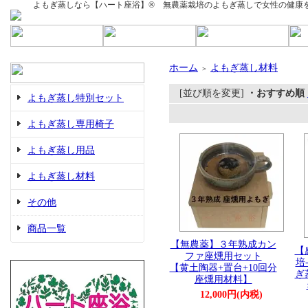
よもぎ蒸しなら【ハート座浴】®︎ 無農薬栽培のよもぎ蒸しで女性の健
ホーム
よもぎ蒸し材料
＞
[並び順を変更]
・おすすめ順
よもぎ蒸し特別セット
よもぎ蒸し専用椅子
よもぎ蒸し用品
よもぎ蒸し材料
その他
商品一覧
【無農薬】３年熟成カン
【
ファ座燻用セット
培
【黄土陶器+置台+10回分
ぎ
座燻用材料】
12,000円(内税)