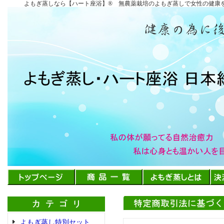
よもぎ蒸しなら【ハート座浴】®︎ 無農薬栽培のよもぎ蒸しで女性の健
よもぎ蒸し特別セット