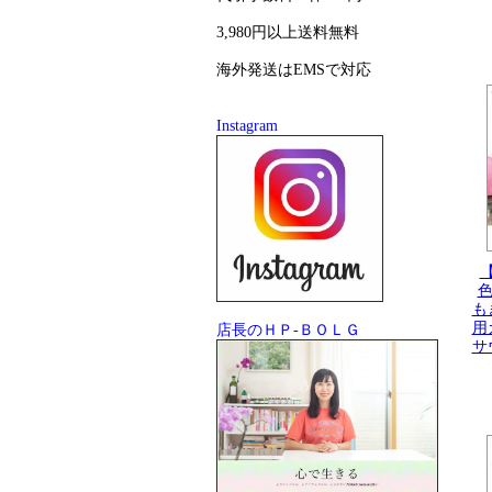
3,980円以上送料無料
海外発送はEMSで対応
Instagram
色
も
用
店長のＨＰ-ＢＯＬＧ
サ