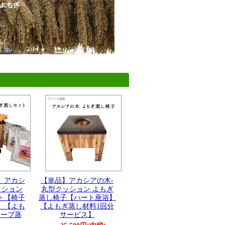
】アカシ
【単品】アカシアの木-
ッション
丸型クッション よもぎ
ト【椅子
蒸し椅子【ハート座浴】
】【よも
【よもぎ蒸し材料1回分
ハーブ蒸
サービス】