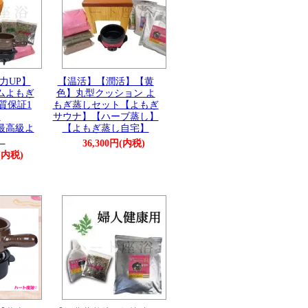
力UP】
【温活】【潤活】【黄
ムよもぎ
色】丸型クッション よ
質保証1
もぎ蒸しセット【よもぎ
】
サウナ】【ハーブ蒸し】
最高級よ
【よもぎ蒸し自宅】
】
36,300円(内税)
円(内税)