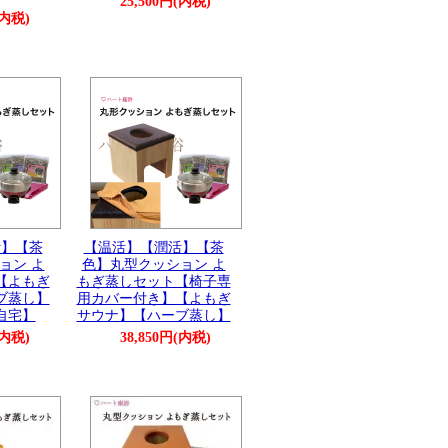
25,500円(内税)
(内税)
活】【茶
【温活】【潤活】【茶
ョン よ
色】丸型クッション よ
【よもぎ
もぎ蒸しセット【椅子専
ブ蒸し】
用カバー付き】【よもぎ
自宅】
サウナ】【ハーブ蒸し】
(内税)
38,850円(内税)