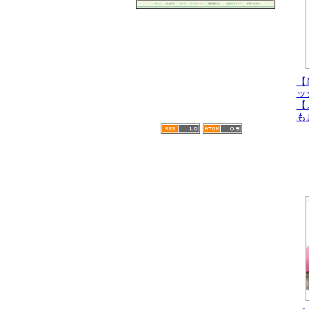
【
ッ
【
も