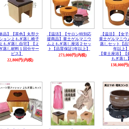
単品】【茶色】丸型ク
【温活】【サロン特別応
【温活】【女子
ションよもぎ蒸し椅子
援商品】黄土ゲルマニウ
黄土ゲルマニウ
よもぎ蒸し自宅】【よ
ムよもぎ蒸し座浴２セッ
蒸しセット【品
ぎ蒸し材料１回分サー
ト【品質保証1年以上】
年以上
ビス】
【黄土座浴】【
273,000円(内税)
もぎ蒸し
22,800円(内税)
138,000