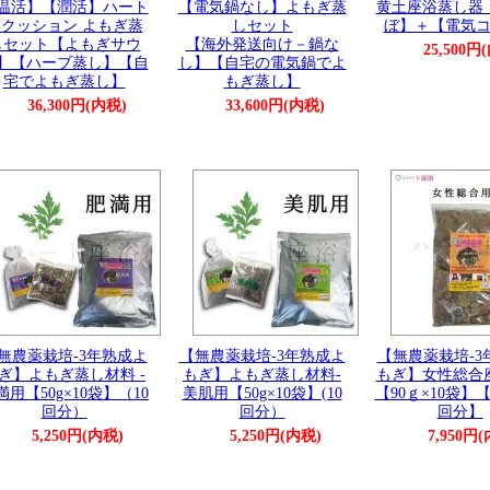
温活】【潤活】ハート
【電気鍋なし】よもぎ蒸
黄土座浴蒸し器
クッション よもぎ蒸
しセット
ぼ】＋【電気
しセット【よもぎサウ
【海外発送向け－鍋な
25,500円
】【ハーブ蒸し】【自
し】【自宅の電気鍋でよ
宅でよもぎ蒸し】
もぎ蒸し】
36,300円(内税)
33,600円(内税)
無農薬栽培-3年熟成よ
【無農薬栽培-3年熟成よ
【無農薬栽培-3
ぎ】よもぎ蒸し材料 -
もぎ】よもぎ蒸し材料-
もぎ】女性総合
満用【50g×10袋】（10
美肌用【50g×10袋】(10
【90ｇ×10袋】【
回分）
回分）
回分】
5,250円(内税)
5,250円(内税)
7,950円