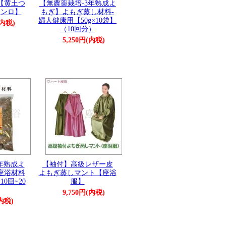
【黄土つ
【無農薬栽培-3年熟成よ
コンロ】
もぎ】よもぎ蒸し材料-
婦人健康用【50g×10袋】
(内税)
（10回分）
5,250円(内税)
年熟成よ
【袖付】高級レザー皮
座浴材料
よもぎ蒸しマント【座浴
10回~20
服】
9,750円(内税)
(内税)