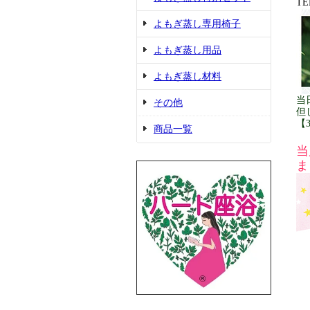
TE
よもぎ蒸し専用椅子
よもぎ蒸し用品
よもぎ蒸し材料
当
その他
但
【
商品一覧
当
ま