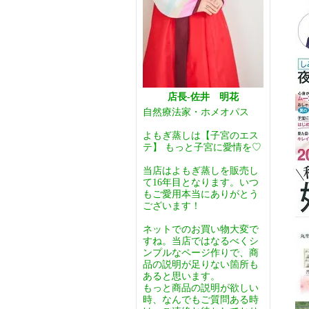
店長-佐井 明花
自然療法家・ホメオパス
よもぎ蒸しは【子宮のエス
テ】 もっと子宮に愛情を♡
当店はよもぎ蒸しを販売し
て16年目となります。いつ
もご愛用本当にありがとう
ございます！
ネットでのお買い物大変で
すね。当店ではなるべくシ
ンプルなページ作りで、商
品の説明が足りない箇所も
あると思います。
もっと商品の説明が欲しい
時、なんでもご質問ある時