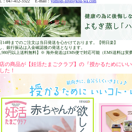
L：047-412-3322 E-mail：
yomogi-love@kou-wa.com
日14時までのご注文は当日発送を心かけております。【明日楽】
し、銀行振込は入金確認後の発送となります。
3,980円以上送料無料】※ 海外発送はEMS便で対応可能（EMS送料は
店の商品が【妊活たまごクラブ】の『授かるためにいい
した！