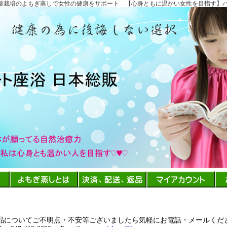
農薬栽培のよもぎ蒸しで女性の健康をサポート 【心身ともに温かい女性を目指す】
品についてご不明点・不安等ございましたら気軽にお電話・メールくだ