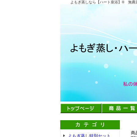
よもぎ蒸しなら【ハート座浴】®︎ 無
商
よもぎ蒸し特別セット