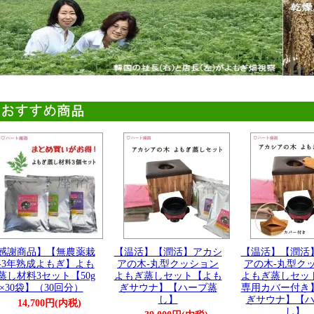
感謝商品】【無農薬栽
【温活】【潤活】アカシ
【温活】【潤活
-3年熟成よもぎ】よも
アの木-丸型クッション
アの木-丸型ク
蒸し材料3セット【50g
よもぎ蒸しセット【よも
よもぎ蒸しセッ
×30袋】（30回分）
ぎサウナ】【ハーブ蒸
専用カバー付き
し】
ぎサウナ】【
14,700円(内税)
し】