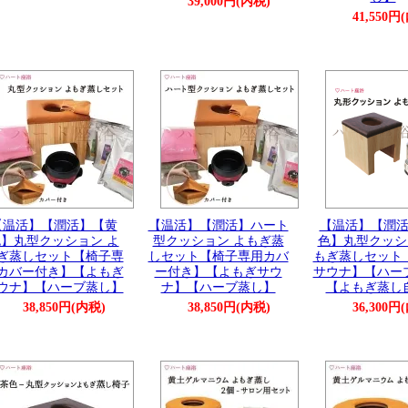
39,000円(内税)
41,550円
【温活】【潤活】【黄
【温活】【潤活】ハート
【温活】【潤
】丸型クッション よ
型クッション よもぎ蒸
色】丸型クッシ
ぎ蒸しセット【椅子専
しセット【椅子専用カバ
もぎ蒸しセット
カバー付き】【よもぎ
ー付き】【よもぎサウ
サウナ】【ハー
ウナ】【ハーブ蒸し】
ナ】【ハーブ蒸し】
【よもぎ蒸し
38,850円(内税)
38,850円(内税)
36,300円